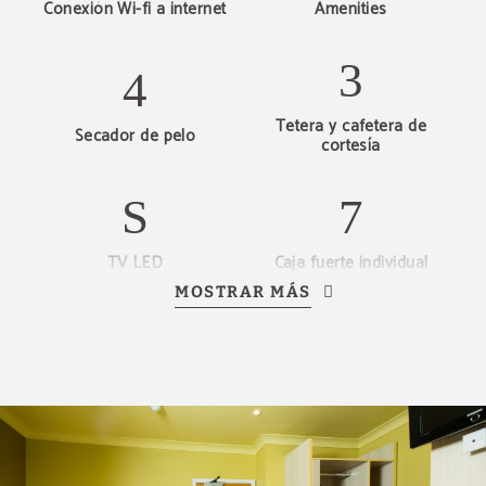
Conexión Wi-fi a internet
Amenities
Tetera y cafetera de
Secador de pelo
cortesía
TV LED
Caja fuerte individual
MOSTRAR MÁS
Armario
Ropa de cama y toallas