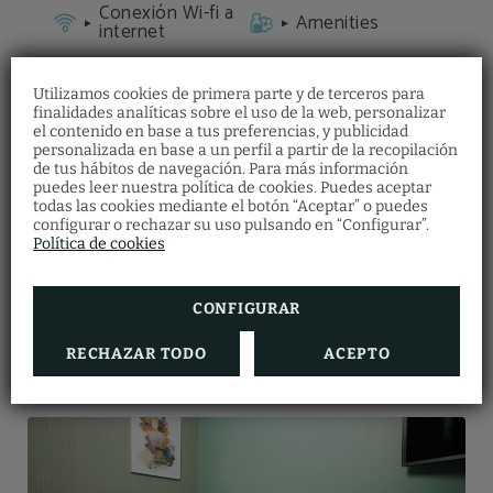
Conexión Wi-fi a
Amenities
internet
Tetera y cafetera
Secador de pelo
de cortesía
Utilizamos cookies de primera parte y de terceros para
finalidades analíticas sobre el uso de la web, personalizar
el contenido en base a tus preferencias, y publicidad
Caja fuerte
TV LED
personalizada en base a un perfil a partir de la recopilación
individual
de tus hábitos de navegación. Para más información
puedes leer nuestra política de cookies. Puedes aceptar
Ropa de cama y
todas las cookies mediante el botón “Aceptar” o puedes
Armario
toallas
configurar o rechazar su uso pulsando en “Configurar”.
Política de cookies
RESERVAR
CONFIGURAR
RECHAZAR TODO
ACEPTO