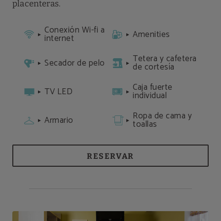
placenteras.
Conexión Wi-fi a
Amenities
internet
Tetera y cafetera
Secador de pelo
de cortesía
Caja fuerte
TV LED
individual
Ropa de cama y
Armario
toallas
RESERVAR