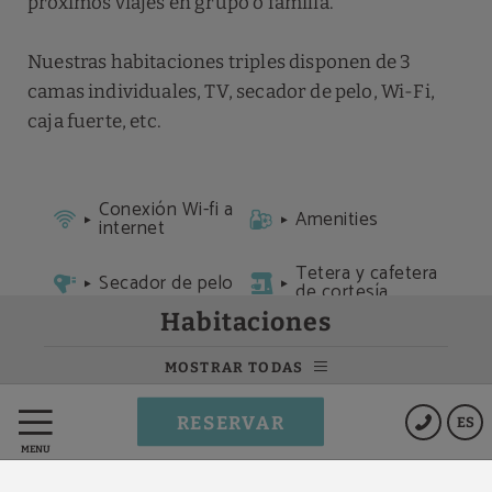
próximos viajes en grupo o familia.
Nuestras habitaciones triples disponen de 3
camas individuales, TV, secador de pelo, Wi-Fi,
caja fuerte, etc.
Conexión Wi-fi a
Amenities
internet
Tetera y cafetera
Secador de pelo
de cortesía
Habitaciones
Caja fuerte
TV LED
individual
MOSTRAR TODAS
Ropa de cama y
Armario
toallas
RESERVAR
ES
MENÚ
RESERVAR