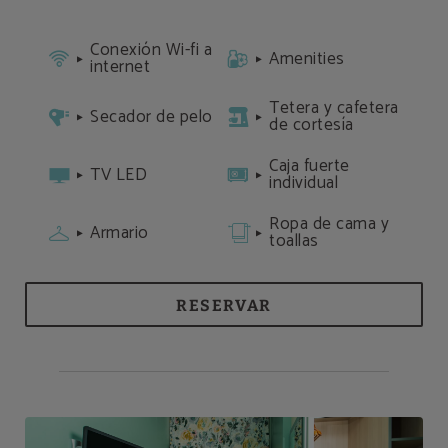
Conexión Wi-fi a
Amenities
internet
Tetera y cafetera
Secador de pelo
de cortesía
Caja fuerte
TV LED
individual
Ropa de cama y
Armario
toallas
RESERVAR