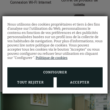
Coffret de produits de
Connexion Wi-Fi Internet
toilette
Nous utilisons des cookies propriétaires et tiers à des fins
d'analyse sur l'utilisation du Web, personnalisons le
Bouilloire et cafetière de
Sèche-cheveux
contenu en fonction de vos préférences et des publicités
courtoisie
personnalisées basées sur un profil issu de la collecte de
vos habitudes de navigation. Pour plus d'informations, vous
pouvez lire notre politique de cookies. Vous pouvez
accepter tous les cookies via le bouton "Accepter" ou vous
pouvez configurer ou refuser leur utilisation en cliquant
sur "Configurer ".
TV LED
Politique de cookies
Coffre-fort individuel
MONTRER PLUS
CONFIGURER
TOUT REJETER
ACCEPTER
Armoire
Draps et serviettes