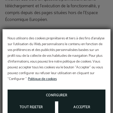
téléchargement et l'exécution de la fonctionnalité, y
compris depuis des pages situées hors de l'Espace
Économique Européen.
Ce site Web intègre des fonctionnalités de Google,
Nous utilisons des cookies propriétaires et tiers à des fins d'analyse
telles que Google Analytics et Google Maps. En utilisant
sur l'utilisation du Web, personnalisons le contenu en fonction de
ce site, l'utilisateur consent au traitement de ses
vos préférences et des publicités personnalisées basées sur un
données par Google conformément aux dispositions de
profil issu de la collecte de vos habitudes de navigation. Pour plus
la politique de confidentialité de l’entreprise :
d'informations, vous pouvez lire notre politique de cookies. Vous
https://policies.google.com/privacy
pouvez accepter tous les cookies via le bouton "Accepter" ou vous
pouvez configurer ou refuser leur utilisation en cliquant sur
"Configurer ".
Politique de cookies
Véracité des données
L'utilisateur doit remplir les formulaires avec des
données vraies, exactes, complètes et à jour.
CONFIGURER
L'utilisateur ne doit pas entrer de données relatives à
TOUT REJETER
ACCEPTER
une autre personne ; il sera présumé que les données