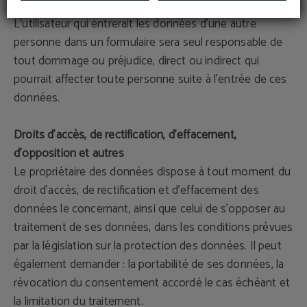
ont été fournies par le propriétaire de celui-ci.
L'utilisateur qui entrerait les données d’une autre
personne dans un formulaire sera seul responsable de
tout dommage ou préjudice, direct ou indirect qui
pourrait affecter toute personne suite à l’entrée de ces
données.
Droits d'accès, de rectification, d'effacement,
d'opposition et autres
Le propriétaire des données dispose à tout moment du
droit d'accès, de rectification et d'effacement des
données le concernant, ainsi que celui de s'opposer au
traitement de ses données, dans les conditions prévues
par la législation sur la protection des données. Il peut
également demander : la portabilité de ses données, la
révocation du consentement accordé le cas échéant et
la limitation du traitement.