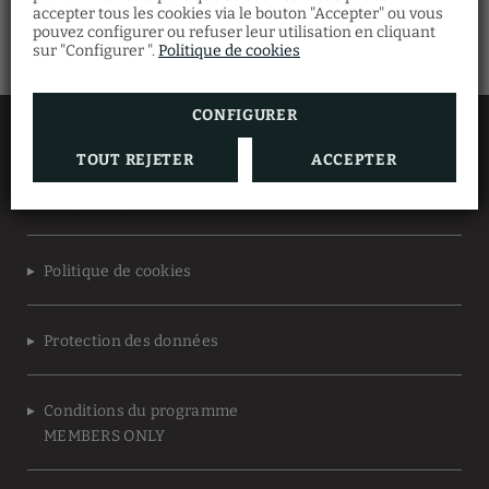
accepter tous les cookies via le bouton "Accepter" ou vous
pouvez configurer ou refuser leur utilisation en cliquant
sur "Configurer ".
Politique de cookies
CONFIGURER
Caring Hotel - Hyde Park
TOUT REJETER
ACCEPTER
Avis juridique
Politique de cookies
Protection des données
Conditions du programme
MEMBERS ONLY