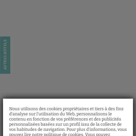
Caring Hotel - Hyde Park à Londres. Site Officiel
AUTRES HÔTELS
Nous utilisons des cookies propriétaires et tiers à des fins
d'analyse sur l'utilisation du Web, personnalisons le
contenu en fonction de vos préférences et des publicités
personnalisées basées sur un profil issu de la collecte de
vos habitudes de navigation. Pour plus d'informations, vous
pouvez lire notre politique de cookies. Vous pouvez