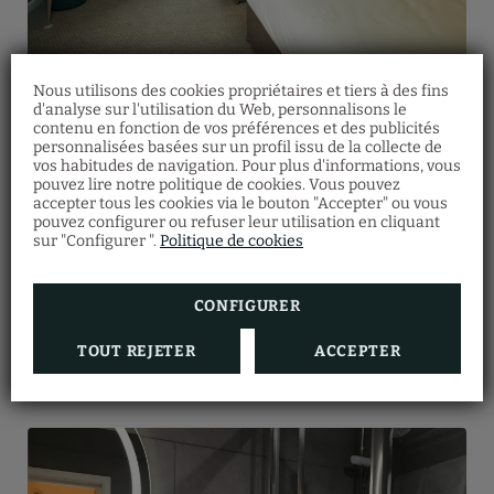
Nous utilisons des cookies propriétaires et tiers à des fins
d'analyse sur l'utilisation du Web, personnalisons le
contenu en fonction de vos préférences et des publicités
personnalisées basées sur un profil issu de la collecte de
vos habitudes de navigation. Pour plus d'informations, vous
pouvez lire notre politique de cookies. Vous pouvez
accepter tous les cookies via le bouton "Accepter" ou vous
pouvez configurer ou refuser leur utilisation en cliquant
sur "Configurer ".
Politique de cookies
CONFIGURER
TOUT REJETER
ACCEPTER