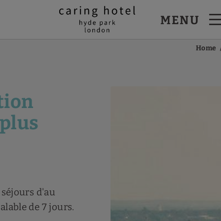
MENU
Hyde Park à Londres. Site Web Officiel.
Home
tion
 plus
 séjours d'au
lable de 7 jours.