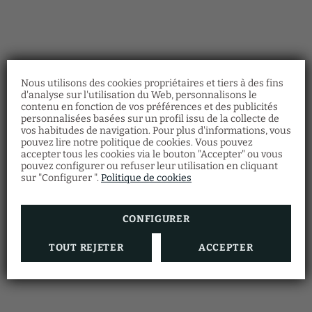
Nous utilisons des cookies propriétaires et tiers à des fins
d'analyse sur l'utilisation du Web, personnalisons le
contenu en fonction de vos préférences et des publicités
personnalisées basées sur un profil issu de la collecte de
vos habitudes de navigation. Pour plus d'informations, vous
Caring Hotel
pouvez lire notre politique de cookies. Vous pouvez
Hyde Park
accepter tous les cookies via le bouton "Accepter" ou vous
pouvez configurer ou refuser leur utilisation en cliquant
sur "Configurer ".
Politique de cookies
CONFIGURER
TOUT REJETER
ACCEPTER